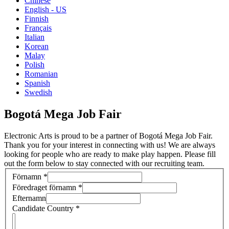
Chinese
English - US
Finnish
Français
Italian
Korean
Malay
Polish
Romanian
Spanish
Swedish
Bogotá Mega Job Fair
Electronic Arts is proud to be a partner of Bogotá Mega Job Fair.
Thank you for your interest in connecting with us! We are always
looking for people who are ready to make play happen. Please fill
out the form below to stay connected with our recruiting team.
Förnamn
*
Föredraget förnamn
*
Efternamn
Candidate Country
*