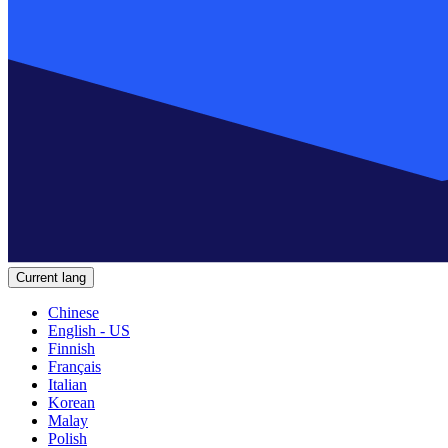
Current lang
Chinese
English - US
Finnish
Français
Italian
Korean
Malay
Polish